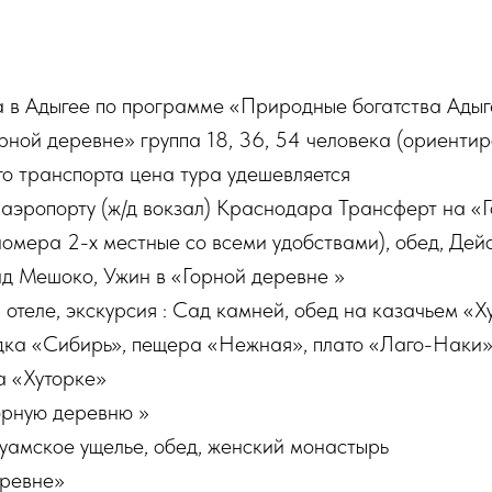
 в Адыгее по программе «Природные богатства Адыг
ной деревне» группа 18, 36, 54 человека (ориентир
о транспорта цена тура удешевляется
в аэропорту (ж/д вокзал) Краснодара Трансферт на 
омера 2-х местные со всеми удобствами), обед, Де
ад Мешоко, Ужин в «Горной деревне »
в отеле, экскурсия : Сад камней, обед на казачьем «Х
ка «Сибирь», пещера «Нежная», плато «Лаго-Наки»
а «Хуторке»
орную деревню »
Гуамское ущелье, обед, женский монастырь
еревне»