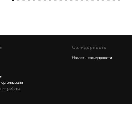
я
Солидарность
Новости солидарности
ты
 организации
ния работы