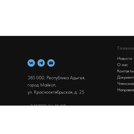
Главна
Новости
О нас
Контакты
385 000, Республика Адыгея,
Докумен
Членские
город Майкоп,
Направле
ул. Краснооктябрьская, д. 25
+7 (8772) 56-11-97
profsouzra@gmail.com