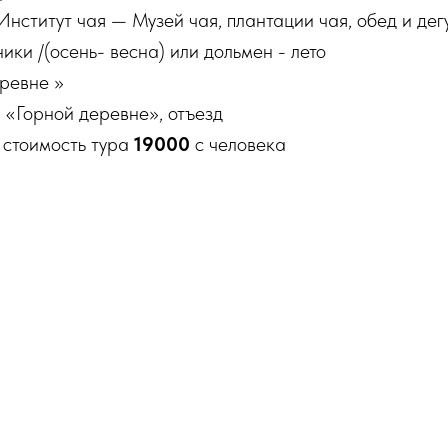
 Институт чая — Музей чая, плантации чая, обед и дег
ики /(осень- весна) или дольмен - лето
ревне »
в «Горной деревне», отъезд
стоимость тура
19000
с человека