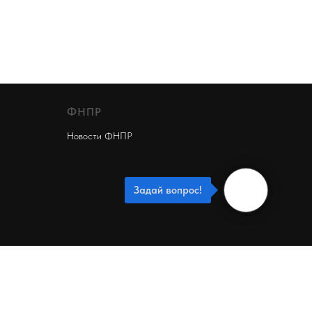
ФНПР
Новости ФНПР
Задай вопрос!