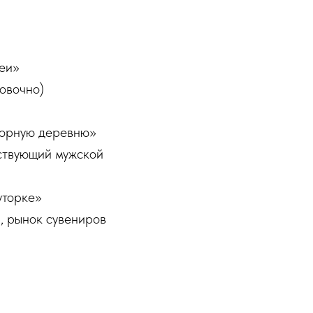
еи»
овочно)
«Горную деревню»
йствующий мужской
уторке»
, рынок сувениров